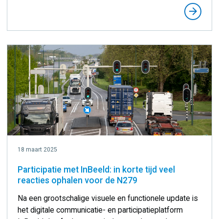
arrow_forward
18 maart 2025
Participatie met InBeeld: in korte tijd veel
reacties ophalen voor de N279
Na een grootschalige visuele en functionele update is
het digitale communicatie- en participatieplatform