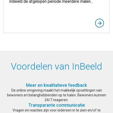
InBeeld de afgelopen periode meerdere malen
succesvol ingezet. Onder meer bij het project N279
Veghel-Asten.
arrow_forward
Voordelen van InBeeld
Meer en kwalitatieve feedback
De online omgeving maakt het makkelijk opvattingen van
bewoners en belanghebbenden op te halen. Bewoners kunnen
24/7 reageren.
Transparante communicatie
Vragen en reacties zijn voor iedereen in te zien en/of te